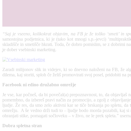
“Saj je vseeno, kolikokrat objavim, na FB je že toliko ‘smeti’ in s
samostojna podjetnica, ki je (tako kot mnogi s.p.-jevci) ‘multiprakt
skladišče in smetišče hkrati. Toda, če dobro pomislim, se z dobrimi nas
je dober vsebinski marketing.
Zaradi milijonov slik in videjev, ki so dnevno naloženi na FB, že algo
dilema, kaj storiti, sploh če želiš promovirati svoj posel, pridobiti n
Facebook ni edino družabno omrežje
Je vse, kar počneš, da bi povečal(a) prepoznavnost, to, da objavljaš 
pomembno, da izbereš pravi način za promocijo, a zgolj z objavljanjem
ljudje. Že res, da smo zelo aktivni kar se tiče brskanja po spletu, d
omrežju. A še vedno drži tudi to – ljudje bodo morda pozabili, kaj si 
ohranjati stike, pomagati sočloveku – v živo, ne le prek spleta.” us
Dobra spletna stran