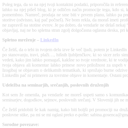
Poleg tega, da so na njej tvoji kontaktni podatki, priporočila in refer
lahko na njej pišeš blog, ki je odličen način promocije tega, kdo si
pomembno. Namreč, prodaja ne sme biti v prvem planu, lahko pa preko
storitve (odvisno, kaj pač počneš). Ne bom rekla, da moraš imeti prof
ne zapraviš na stotine evrov. Je pa dobro, da vendarle ne delaš nekaj
objavljaj, naj ne bo spletna stran zgolj dolgočasna oglasna deska, pri 
Spletno mreženje –
LinkedIn
Če želiš, da o tebi in tvojem delu izve še več ljudi, potem je LinkedIn
po stanovanju, travi, plaži…, hišnih ljubljenčkov, ki so sicer zelo si
vedeti, kako jim lahko pomagaš, kakšne so tvoje vrednote, ki te vodijo
tvoja objava ali komentar lahko prinese novo priložnost za uspeh v p
Izogibaj se objavam o delikatnih tematikah, ki sprožajo burne odzive 
LinkedIn pač ni primeren za tovrstne objave in komentarje. Ostani pr
Udeležba na seminarjih, srečanjih, poslovnih druženjih
Kot sem že omenila, pa vendarle ne moreš uspeti samo s komunikacij
seminarjev, dogodkov, sejmov, poslovnih srečanj. V Sloveniji jih ne m
Če želiš pridobiti še kak namig, kako biti boljši pri promociji na dru
poslovne stike, pa mi se mi oglasi preko e-pošte: sabina.gosenca@gm
Sorodne povezave: