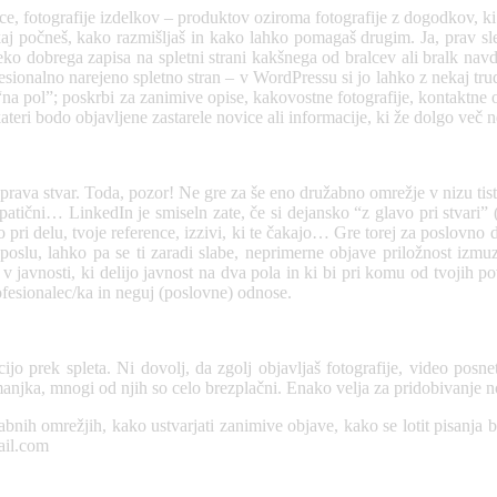
ence, fotografije izdelkov – produktov oziroma fotografije z dogodkov, k
, kaj počneš, kako razmišljaš in kako lahko pomagaš drugim. Ja, prav sl
 dobrega zapisa na spletni strani kakšnega od bralcev ali bralk navduš
esionalno narejeno spletno stran – v WordPressu si jo lahko z nekaj tr
 “na pol”; poskrbi za zanimive opise, kakovostne fotografije, kontaktne 
kateri bodo objavljene zastarele novice ali informacije, ki že dolgo več 
 prava stvar. Toda, pozor! Ne gre za še eno družabno omrežje v nizu tist
mpatični… LinkedIn je smiseln zate, če si dejansko “z glavo pri stvari”
 pri delu, tvoje reference, izzivi, ki te čakajo… Gre torej za poslovno d
oslu, lahko pa se ti zaradi slabe, neprimerne objave priložnost izmuzne
v javnosti, ki delijo javnost na dva pola in ki bi pri komu od tvojih p
ofesionalec/ka in neguj (poslovne) odnose.
o prek spleta. Ni dovolj, da zgolj objavljaš fotografije, video pos
anjka, mnogi od njih so celo brezplačni. Enako velja za pridobivanje n
žabnih omrežjih, kako ustvarjati zanimive objave, kako se lotit pisanja b
ail.com