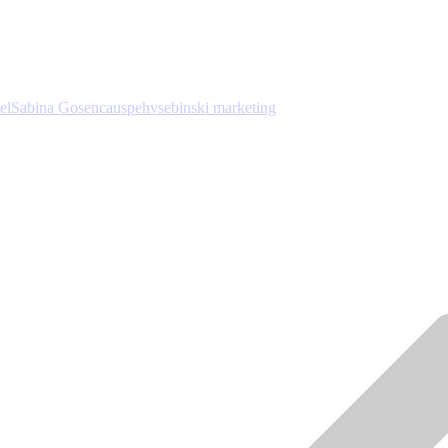
el
Sabina Gosenca
uspeh
vsebinski marketing