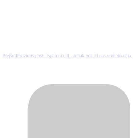
Prejšnji
Previous post:
Uspeh ni cilj, ampak pot, ki nas vodi do cilja.