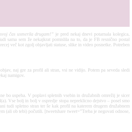
n svoj čas usmerila drugam!”
je pred nekaj dnevi potarnala kolegica,
 Tudi sama sem že nekajkrat pomislila na to, da je FB resnično postal
ecej več kot zgolj objavljati statuse, slike in video posnetke. Potreben
bjav, naj gre za profil ali stran, vsi ne vidijo. Potem pa seveda sledi
nekaj namigov.
 ne bo uspeha. V poplavi spletnih vsebin in družabnih omrežij je sicer
(a). Vse bolj in bolj v ospredje stopa nepreklicno dejstvo – posel smo
trani tudi spletno stran ter še kak profil na katerem drugem družabnem
em (ali ob tebi) počutili. [tweetshare tweet=”Treba je negovati odnose,