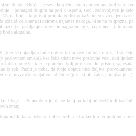
i si se jih udeležil(a)… je seveda spletna stran pomembna tudi zato, ker
ednje – pomagati drugim na poti k uspehu, sreči, zadovoljstvu je zelo
iš, da bodisi kupi tvoj produkt bodisi pokaže interes za najem tvoje
uda izdelaš celo sam(a) oziroma najameš nekoga, ki se na to spozna, pa
obrazce (za pošiljanje e-novic in nagradne igre, na primer…). In redno
ne bodo aktualne.
ih, kjer se objavljajo fotke dobrot iz domače kuhinje, otrok, ki skačejo
 (v poslovnem smislu), ker želiš stkati nove poslovne vezi, dati ljudem
ružabno omrežje, kjer je potreben bolj profesionalni pristop, saj vsaka
 iz rok. Paziti je treba, da tvoje objave niso žaljive, provokativne.
ovezav povzročile negativne občutke (jeza, strah, žalost, ponižanje…).
netke, bloge… Pomembno je, da se kdaj pa kdaj udeležiš tudi kakšnih
ovih znanj.
loga in/ali kako ustvariti dober profil na LinkedInu ter pridobiti nove