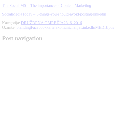
The Social MS – The importance of Content Marketing
SocialMediaToday – 5-things-you-should-avoid-posting-linkedin
Kategorija:
DRUŽBENA OMREŽJA
28. 6. 2016
Oznake:
branding
Facebook
kariera
komuniciranje
LinkedIn
MEDIJI
pos
Post navigation