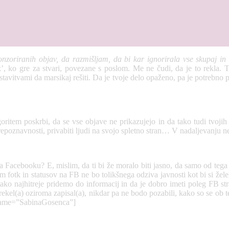
ponzoriranih objav, da razmišljam, da bi kar ignorirala vse skupaj i
ik’, ko gre za stvari, povezane s poslom. Me ne čudi, da je to rekla.
tavitvami da marsikaj rešiti. Da je tvoje delo opaženo, pa je potrebno pr
ritem poskrbi, da se vse objave ne prikazujejo in da tako tudi tvojih o
a prepoznavnosti, privabiti ljudi na svojo spletno stran… V nadaljevanju 
na Facebooku? E, mislim, da ti bi že moralo biti jasno, da samo od tega
 fotk in statusov na FB ne bo tolikšnega odziva javnosti kot bi si želel
a tako najhitreje pridemo do informacij in da je dobro imeti poleg FB s
rekel(a) oziroma zapisal(a), nikdar pa ne bodo pozabili, kako so se ob t
ername=”SabinaGosenca”]