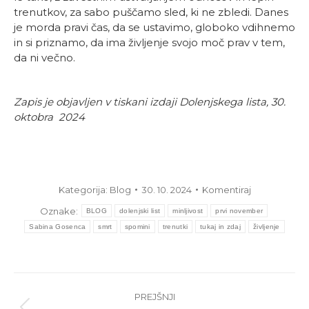
trenutkov, za sabo puščamo sled, ki ne zbledi. Danes
je morda pravi čas, da se ustavimo, globoko vdihnemo
in si priznamo, da ima življenje svojo moč prav v tem,
da ni večno.
Zapis je objavljen v tiskani izdaji Dolenjskega lista, 30.
oktobra 2024
Kategorija:
Blog
30. 10. 2024
Komentiraj
Oznake:
BLOG
dolenjski list
minljivost
prvi november
Sabina Gosenca
smrt
spomini
trenutki
tukaj in zdaj
življenje
Post
PREJŠNJI