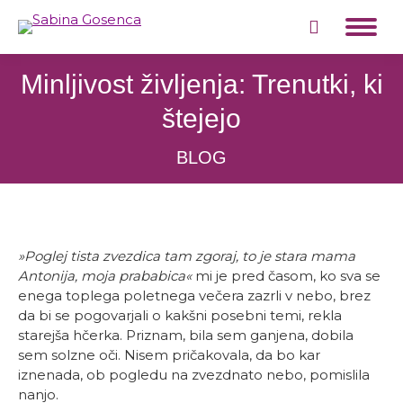
Search:
Minljivost življenja: Trenutki, ki
štejejo
BLOG
»Poglej tista zvezdica tam zgoraj, to je stara mama
Antonija, moja prababica«
mi je pred časom, ko sva se
enega toplega poletnega večera zazrli v nebo, brez
da bi se pogovarjali o kakšni posebni temi, rekla
starejša hčerka. Priznam, bila sem ganjena, dobila
sem solzne oči. Nisem pričakovala, da bo kar
iznenada, ob pogledu na zvezdnato nebo, pomislila
nanjo.