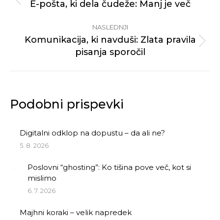
navigation
E-pošta, ki dela čudeže: Manj je več
Previous
post:
NASLEDNJI
Komunikacija, ki navduši: Zlata pravila
Next
pisanja sporočil
post:
Podobni prispevki
Digitalni odklop na dopustu – da ali ne?
5. 8. 2026
Poslovni “ghosting”: Ko tišina pove več, kot si
mislimo
6. 7. 2026
Majhni koraki – velik napredek