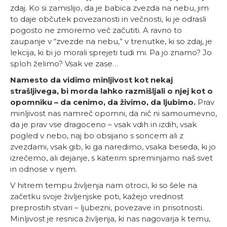
zdaj. Ko si zamislijo, da je babica zvezda na nebu, jim
to daje občutek povezanosti in večnosti, ki je odrasli
pogosto ne zmoremo več začutiti. A ravno to
zaupanje v “zvezde na nebu,” v trenutke, ki so zdaj, je
lekcija, ki bi jo morali sprejeti tudi mi. Pa jo znamo? Jo
sploh želimo? Vsak ve zase…
Namesto da vidimo minljivost kot nekaj
strašljivega, bi morda lahko razmišljali o njej kot o
opomniku – da cenimo, da živimo, da ljubimo.
Prav
minljivost nas namreč opomni, da nič ni samoumevno,
da je prav vse dragoceno – vsak vdih in izdih, vsak
pogled v nebo, naj bo obsijano s soncem ali z
zvezdami, vsak gib, ki ga naredimo, vsaka beseda, ki jo
izrečemo, ali dejanje, s katerim spreminjamo naš svet
in odnose v njem.
V hitrem tempu življenja nam otroci, ki so šele na
začetku svoje življenjske poti, kažejo vrednost
preprostih stvari – ljubezni, povezave in prisotnosti.
Minljivost je resnica življenja, ki nas nagovarja k temu,