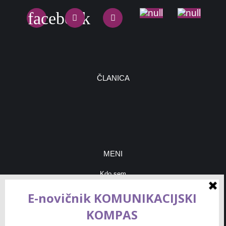
ČLANICA
MENI
Kdo sem
Blog & nasveti
Moje storitve