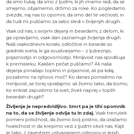
da smo tukaj, da smo z ljudmi, ki jih imamo radi, da se
smejimo, objamemo, držimo za roke. Ko pogledamo
zvezde, naj nas to opomni, da smo del te večnosti, in
da tudi mi puščamo za sabo sledi v življenjih drugih.
Vsak od nas, s svojimi dejanji in besedami, z delom, ki
ga opravljamo, vsak dan zaznamuje življenja drugih.
Naši vsakodnevni koraki, odločitve in besede so
gradniki sveta, ki ga soustvarjamo – z ljubeznijo,
prijaznostjo in odgovornostjo. Minljivost nas spodbuja
k premisleku: Kakšen pečat puščamo? Ali naša
dejanja prinašajo toplino in prijaznost, ali pa kdaj
pozabimo na njihovo moč? Ko danes pomislimo na
minljivost, se torej vprašajmo: ali živimo tako, da bomo,
ko enkrat zapustimo ta svet, živeli naprej v toplih
besedah drugih?
Življenje je nepredvidljivo. Smrt pa je tihi opomnik
na to, da se življenje odvija tu in zdaj.
Vsak trenutek
pomeni priložnost, da živimo bolj pristno, da izražamo
hvaležnost in da krepimo vezi z ljudmi okoli nas. Kajti
le tako, z zavestnim ustvarjanjem odnosov in lepih