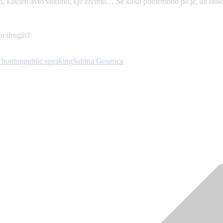
, kakšen avto vozimo, kje živimo… Še kako pomembno pa je, ali osnov
lo drugih?
 bonton
public speaking
Sabina Gosenca