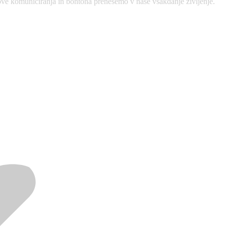
e komuniciranja in bontona prenesemo v naše vsakdanje življenje.