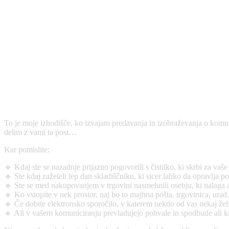
To je moje izhodišče, ko izvajam predavanja in izobraževanja o komun
delim z vami ta post…
Kar pomislite:
🔹 Kdaj ste se nazadnje prijazno pogovorili s čistilko, ki skrbi za vaš
🔹 Ste kdaj zaželeli lep dan skladiščniku, ki sicer lahko da opravl
🔹 Ste se med nakupovanjem v trgovini nasmehnili osebju, ki nalaga a
🔹 Ko vstopite v nek prostor, naj bo to majhna pošta, trgovinica, urad…
🔹 Če dobite elektronsko sporočilo, v katerem nekdo od vas nekaj želi,
🔹 Ali v vašem komuniciranju prevladujejo pohvale in spodbude ali kr