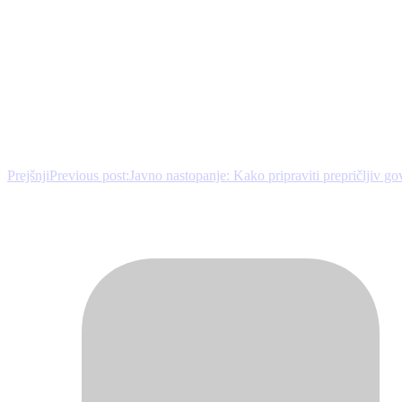
Prejšnji
Previous post:
Javno nastopanje: Kako pripraviti prepričljiv go