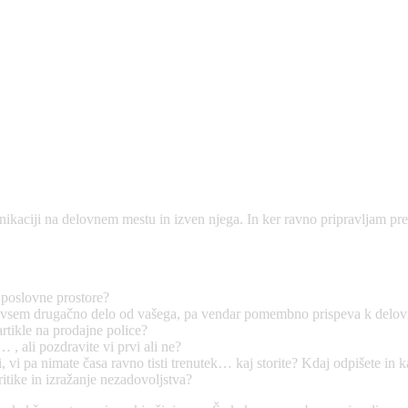
ikaciji na delovnem mestu in izven njega. In ker ravno pripravljam pre
e poslovne prostore?
ja povsem drugačno delo od vašega, pa vendar pomembno prispeva k del
rtikle na prodajne police?
 , ali pozdravite vi prvi ali ne?
 vi pa nimate časa ravno tisti trenutek… kaj storite? Kdaj odpišete in k
itike in izražanje nezadovoljstva?