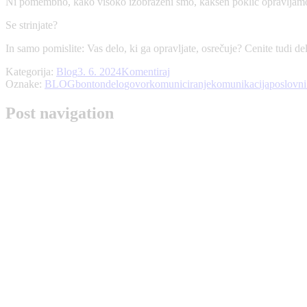
Ni pomembno, kako visoko izobraženi smo, kakšen poklic opravljamo
Se strinjate?
In samo pomislite: Vas delo, ki ga opravljate, osrečuje? Cenite tudi de
Kategorija:
Blog
3. 6. 2024
Komentiraj
Oznake:
BLOG
bonton
delo
govor
komuniciranje
komunikacija
poslovni
Post navigation