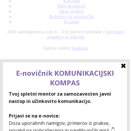
Kdo sem
Blog & nasveti
Moje storitve
Reference in priporočila
Kontakt
2026 sabinagosenca.com © - Vse pravice pridržane |
Varovanje
podatkov in piškotki
Spletne rešitve
Starkmat