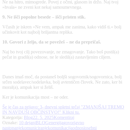
Ne na hitro, mimogrede. Povej z očmi, glasom in držo. Naj tvoj
»hvala« ne zveni kot nekaj samoumevnega.
9. Ne išči popolne besede – išči pristen stik.
Včasih je iskren »Ne vem, ampak me zanima, kako vidiš ti.« bolj
učinkovit kot najbolj briljantna replika.
10. Govori z željo, da se povežeš – ne da prepričaš.
Naj bo tvoj cilj povezovanje, ne zmagovanje. Tako boš pustil(a)
pečat in gradil(a) odnose, ne le sledil(a) zastavljenim ciljem.
Danes imaš moč, da postaneš boljši sogovornik/sogovornica, bolj
srčen sodelavec/sodelavka, bolj avtentičen človek. Ne zato, ker bi
moral(a), ampak ker si želiš.
Ker je komunikacija most – ne oder.
Še je čas za prijavo: 3- dnevni spletni tečaj "ZMANJŠAJ TREMO
IN NAVDUŠI OBČINSTVO!" Klikni tu.
Kategorija:
Blog
22. 5. 2025
Komentiraj
Oznake:
10 dejanj
BLOG
energija
govor
javno
nastopanje
komuniciranje
komunikacija
odnosi
osebni