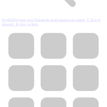
Prejšnji
Previous post:
Nekaterih stvari kamera ne ujame. V živo je
drugače. In prav to šteje.