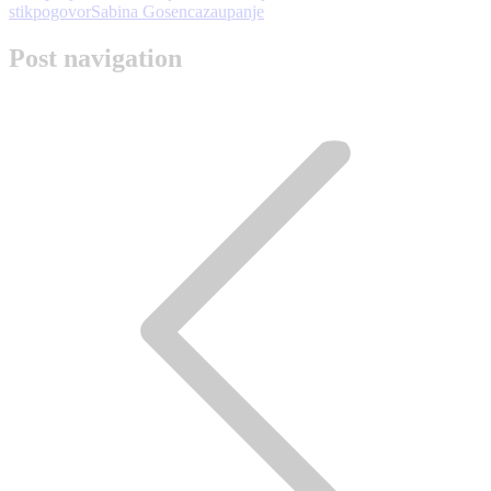
stik
pogovor
Sabina Gosenca
zaupanje
Post navigation