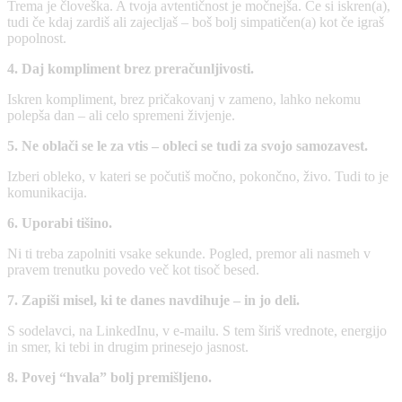
Trema je človeška. A tvoja avtentičnost je močnejša. Če si iskren(a),
tudi če kdaj zardiš ali zajecljaš – boš bolj simpatičen(a) kot če igraš
popolnost.
4. Daj kompliment brez preračunljivosti.
Iskren kompliment, brez pričakovanj v zameno, lahko nekomu
polepša dan – ali celo spremeni živjenje.
5. Ne oblači se le za vtis – obleci se tudi za svojo samozavest.
Izberi obleko, v kateri se počutiš močno, pokončno, živo. Tudi to je
komunikacija.
6. Uporabi tišino.
Ni ti treba zapolniti vsake sekunde. Pogled, premor ali nasmeh v
pravem trenutku povedo več kot tisoč besed.
7. Zapiši misel, ki te danes navdihuje – in jo deli.
S sodelavci, na LinkedInu, v e-mailu. S tem širiš vrednote, energijo
in smer, ki tebi in drugim prinesejo jasnost.
8. Povej “hvala” bolj premišljeno.