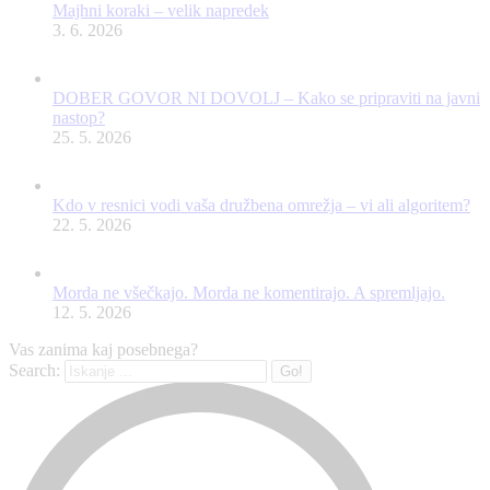
Majhni koraki – velik napredek
3. 6. 2026
DOBER GOVOR NI DOVOLJ – Kako se pripraviti na javni
nastop?
25. 5. 2026
Kdo v resnici vodi vaša družbena omrežja – vi ali algoritem?
22. 5. 2026
Morda ne všečkajo. Morda ne komentirajo. A spremljajo.
12. 5. 2026
Vas zanima kaj posebnega?
Search: