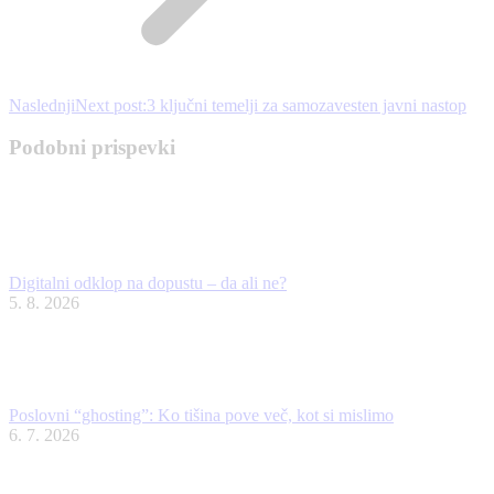
Naslednji
Next post:
3 ključni temelji za samozavesten javni nastop
Podobni prispevki
Digitalni odklop na dopustu – da ali ne?
5. 8. 2026
Poslovni “ghosting”: Ko tišina pove več, kot si mislimo
6. 7. 2026