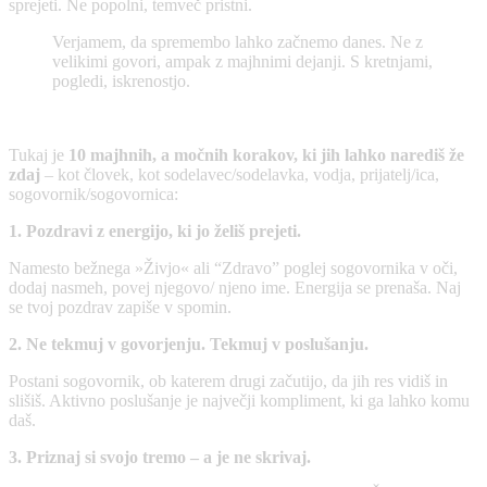
sprejeti. Ne popolni, temveč pristni.
Verjamem, da spremembo lahko začnemo danes. Ne z
velikimi govori, ampak z majhnimi dejanji. S kretnjami,
pogledi, iskrenostjo.
Tukaj je
10 majhnih, a močnih korakov, ki jih lahko narediš že
zdaj
– kot človek, kot sodelavec/sodelavka, vodja, prijatelj/ica,
sogovornik/sogovornica:
1. Pozdravi z energijo, ki jo želiš prejeti.
Namesto bežnega »Živjo« ali “Zdravo” poglej sogovornika v oči,
dodaj nasmeh, povej njegovo/ njeno ime. Energija se prenaša. Naj
se tvoj pozdrav zapiše v spomin.
2. Ne tekmuj v govorjenju. Tekmuj v poslušanju.
Postani sogovornik, ob katerem drugi začutijo, da jih res vidiš in
slišiš. Aktivno poslušanje je največji kompliment, ki ga lahko komu
daš.
3. Priznaj si svojo tremo – a je ne skrivaj.