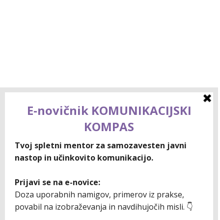
Vodenje prireditve ni enako
moderiranju dogodka
Ko gre za organizacijo dogodkov, so lahko
pravilno izbrane osebe za vodenje prireditve ali
moderiranje ključnega pomena za uspeh
dogodka. Čeprav se zdi, da sta ti vlogi podobni,
obstajajo pomembne razlike, ki jih je dobro
razumeti. V nadaljevanju vam pojasnim, katere
so te razlike, ter izpostavim ključne veščine, ki