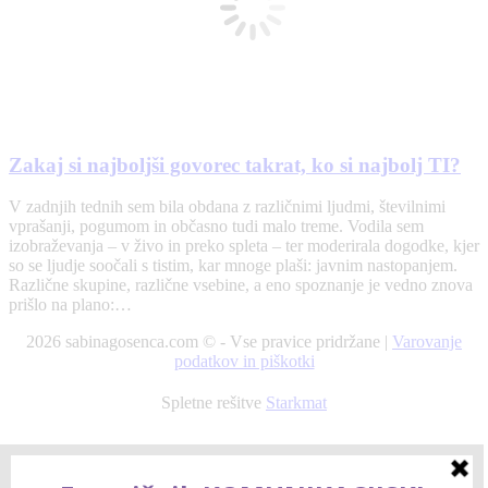
Zakaj si najboljši govorec takrat, ko si najbolj TI?
V zadnjih tednih sem bila obdana z različnimi ljudmi, številnimi
vprašanji, pogumom in občasno tudi malo treme. Vodila sem
izobraževanja – v živo in preko spleta – ter moderirala dogodke, kjer
so se ljudje soočali s tistim, kar mnoge plaši: javnim nastopanjem.
Različne skupine, različne vsebine, a eno spoznanje je vedno znova
prišlo na plano:…
2026 sabinagosenca.com © - Vse pravice pridržane |
Varovanje
podatkov in piškotki
Spletne rešitve
Starkmat