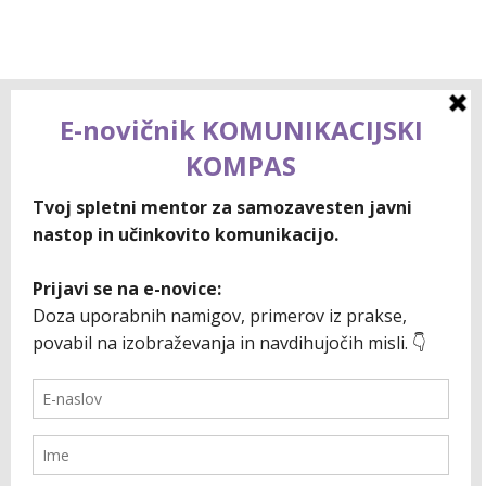
3-dnevni spletni tečaj: Zmanjšaj tremo
in navduši občinstvo!
Roke potne, srce razbija, v glavi pa tema… Le
nekaj sekund pred sestankom, predstavitvijo ali
snemanjem videa si želiš izginiti. In čeprav veš,
da si sposobna, strokovna in pripravljena –
trema vse pokvari. Dovolj je bilo! Čas je, da
tremi pomahaš v slovo in končno zasiješ –
samozavestno, jasno in prepričljivo. 🎤 3-dnevni
spletni tečaj…