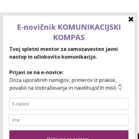
Osebna znamka: Od začetkov do
ikone
Osebna znamka še zdaleč ni vaša profilna
fotografija, logotip vašega podjetja, vizitka ali
vaša spletna stran. Je mnogo več. Je globlji
odraz posameznikovih vrednot, strasti in
edinstvenih sposobnosti. Močna osebna
znamka je most, ki vaše sanje povezuje z
uspehom. Ampak kako jo graditi? V
nadaljevanju delim z vami nekaj namigov in
nasvetov. Osebna znamka je…