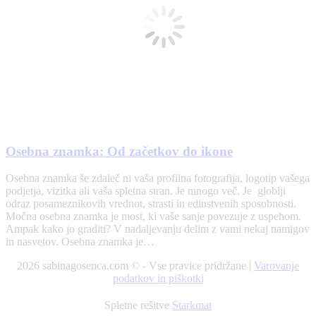
Osebna znamka: Od začetkov do ikone
Osebna znamka še zdaleč ni vaša profilna fotografija, logotip vašega
podjetja, vizitka ali vaša spletna stran. Je mnogo več. Je globlji
odraz posameznikovih vrednot, strasti in edinstvenih sposobnosti.
Močna osebna znamka je most, ki vaše sanje povezuje z uspehom.
Ampak kako jo graditi? V nadaljevanju delim z vami nekaj namigov
in nasvetov. Osebna znamka je…
2026 sabinagosenca.com © - Vse pravice pridržane |
Varovanje
podatkov in piškotki
Spletne rešitve
Starkmat