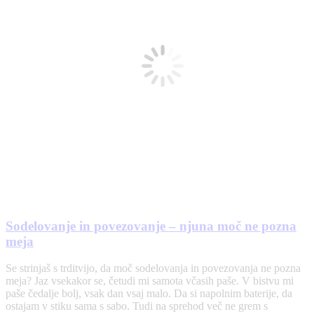
Sodelovanje in povezovanje – njuna moč ne pozna
meja
Se strinjaš s trditvijo, da moč sodelovanja in povezovanja ne pozna
meja? Jaz vsekakor se, četudi mi samota včasih paše. V bistvu mi
paše čedalje bolj, vsak dan vsaj malo. Da si napolnim baterije, da
ostajam v stiku sama s sabo. Tudi na sprehod več ne grem s