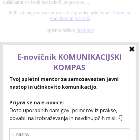
slušalkami v ušesih kot nekoč, pogosto se…
2026 sabinagosenca.com © - Vse pravice pridržane |
Varovanje
podatkov in piškotki
Spletne rešitve
Starkmat