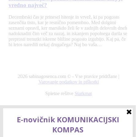
vredno največ?
Decembrski čas je prinesel hitenje in vrvež, ki pa pogosto
zasenčita tisto, kar je resnično pomembno. Med dolgimi
seznami opravil, ker marsikdo želi še v zadnjih delovnih dneh
nadoknaditi čim več za nazaj, in iskanjem popolnega darila se
preprosti trenutki iskrene bližine pogosto izgubijo. Kaj pa, če
bi letos naredili nekaj drugačega? Naj bo vaša…
2026 sabinagosenca.com © - Vse pravice pridržane |
Varovanje podatkov in piškotki
Spletne rešitve
Starkmat