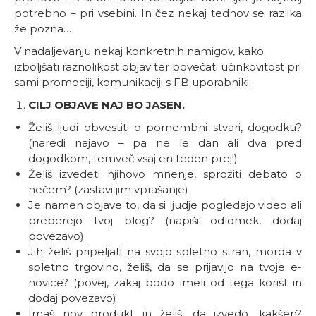
potrebno – pri vsebini. In čez nekaj tednov se razlika
že pozna…
V nadaljevanju nekaj konkretnih namigov, kako
izboljšati raznolikost objav ter povečati učinkovitost pri
sami promociji, komunikaciji s FB uporabniki:
CILJ OBJAVE NAJ BO JASEN.
Želiš ljudi obvestiti o pomembni stvari, dogodku?
(naredi najavo – pa ne le dan ali dva pred
dogodkom, temveč vsaj en teden prej!)
Želiš izvedeti njihovo mnenje, sprožiti debato o
nečem? (zastavi jim vprašanje)
Je namen objave to, da si ljudje pogledajo video ali
preberejo tvoj blog? (napiši odlomek, dodaj
povezavo)
Jih želiš pripeljati na svojo spletno stran, morda v
spletno trgovino, želiš, da se prijavijo na tvoje e-
novice? (povej, zakaj bodo imeli od tega korist in
dodaj povezavo)
Imaš nov produkt in želiš, da izvedo, kakšen?