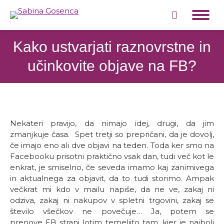
Search:
Kako ustvarjati raznovrstne in
učinkovite objave na FB?
Nekateri pravijo, da nimajo idej, drugi, da jim
zmanjkuje časa. Spet tretji so prepričani, da je dovolj,
če imajo eno ali dve objavi na teden. Toda ker smo na
Facebooku prisotni praktično vsak dan, tudi več kot le
enkrat, je smiselno, če seveda imamo kaj zanimivega
in aktualnega za objavit, da to tudi storimo. Ampak
večkrat mi kdo v mailu napiše, da ne ve, zakaj ni
odziva, zakaj ni nakupov v spletni trgovini, zakaj se
število všečkov ne povečuje… Ja, potem se
prenove FB strani lotim temeljito tam, kjer je najbolj