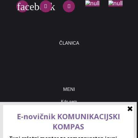
ČLANICA
MENI
Kdo sem
Blog & nasveti
Moje storitve