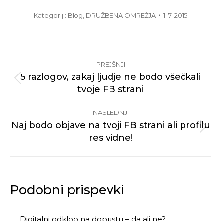
Kategoriji:
Blog
,
DRUŽBENA OMREŽJA
1. 7. 2015
Post
PREJŠNJI
navigation
5 razlogov, zakaj ljudje ne bodo všečkali
Previous
tvoje FB strani
post:
NASLEDNJI
Naj bodo objave na tvoji FB strani ali profilu
Next
res vidne!
post:
Podobni prispevki
Digitalni odklop na dopustu – da ali ne?