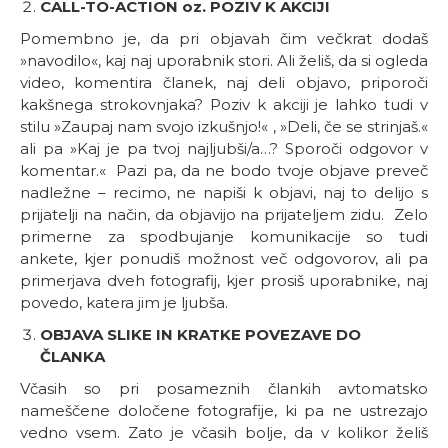
CALL-TO-ACTION oz. POZIV K AKCIJI
Pomembno je, da pri objavah čim večkrat dodaš
»navodilo«, kaj naj uporabnik stori. Ali želiš, da si ogleda
video, komentira članek, naj deli objavo, priporoči
kakšnega strokovnjaka? Poziv k akciji je lahko tudi v
stilu »Zaupaj nam svojo izkušnjo!« , »Deli, če se strinjaš.«
ali pa »Kaj je pa tvoj najljubši/a…? Sporoči odgovor v
komentar.« Pazi pa, da ne bodo tvoje objave preveč
nadležne – recimo, ne napiši k objavi, naj to delijo s
prijatelji na način, da objavijo na prijateljem zidu. Zelo
primerne za spodbujanje komunikacije so tudi
ankete, kjer ponudiš možnost več odgovorov, ali pa
primerjava dveh fotografij, kjer prosiš uporabnike, naj
povedo, katera jim je ljubša.
OBJAVA SLIKE IN KRATKE POVEZAVE DO
ČLANKA
Včasih so pri posameznih člankih avtomatsko
nameščene določene fotografije, ki pa ne ustrezajo
vedno vsem. Zato je včasih bolje, da v kolikor želiš