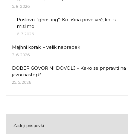
5. 8. 2026
Poslovni “ghosting”: Ko tišina pove več, kot si
mislimo
6. 7. 2026
Majhni koraki – velik napredek
3. 6. 2026
DOBER GOVOR NI DOVOLJ – Kako se pripraviti na
javni nastop?
25. 5. 2026
Zadnji prispevki