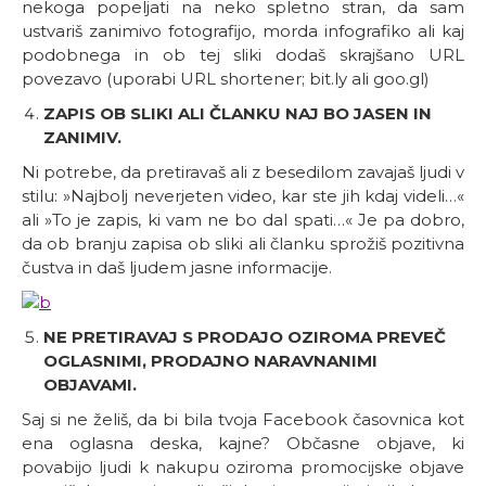
nekoga popeljati na neko spletno stran, da sam
ustvariš zanimivo fotografijo, morda infografiko ali kaj
podobnega in ob tej sliki dodaš skrajšano URL
povezavo (uporabi URL shortener; bit.ly ali goo.gl)
ZAPIS OB SLIKI ALI ČLANKU NAJ BO JASEN IN
ZANIMIV.
Ni potrebe, da pretiravaš ali z besedilom zavajaš ljudi v
stilu: »Najbolj neverjeten video, kar ste jih kdaj videli…«
ali »To je zapis, ki vam ne bo dal spati…« Je pa dobro,
da ob branju zapisa ob sliki ali članku sprožiš pozitivna
čustva in daš ljudem jasne informacije.
NE PRETIRAVAJ S PRODAJO OZIROMA PREVEČ
OGLASNIMI, PRODAJNO NARAVNANIMI
OBJAVAMI.
Saj si ne želiš, da bi bila tvoja Facebook časovnica kot
ena oglasna deska, kajne? Občasne objave, ki
povabijo ljudi k nakupu oziroma promocijske objave