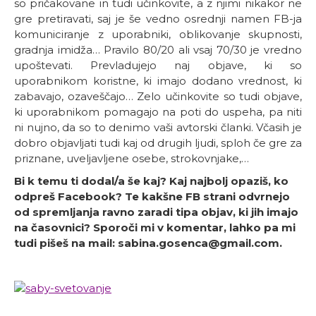
so pričakovane in tudi učinkovite, a z njimi nikakor ne
gre pretiravati, saj je še vedno osrednji namen FB-ja
komuniciranje z uporabniki, oblikovanje skupnosti,
gradnja imidža… Pravilo 80/20 ali vsaj 70/30 je vredno
upoštevati. Prevladujejo naj objave, ki so
uporabnikom koristne, ki imajo dodano vrednost, ki
zabavajo, ozaveščajo… Zelo učinkovite so tudi objave,
ki uporabnikom pomagajo na poti do uspeha, pa niti
ni nujno, da so to denimo vaši avtorski članki. Včasih je
dobro objavljati tudi kaj od drugih ljudi, sploh če gre za
priznane, uveljavljene osebe, strokovnjake,…
Bi k temu ti dodal/a še kaj? Kaj najbolj opaziš, ko
odpreš Facebook? Te kakšne FB strani odvrnejo
od spremljanja ravno zaradi tipa objav, ki jih imajo
na časovnici? Sporoči mi v komentar, lahko pa mi
tudi pišeš na mail: sabina.gosenca@gmail.com.