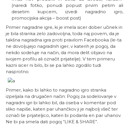
(naredi fotko, ponudi popust prvim petim ali
desetim kupcem, izvedi nagradno igro,
promocijska akcija – boost post)
Primer nagradne igre, ki je imela sicer dober učinek in
je bila stranka zelo zadovoljna, toda naj povem, da je
takšna nagradna igra proti pravilom Facebooka (le-ta
ne dovoljujejo nagradnih iger, v katerih je pogoj, da
nekdo sodeluje na način, da mora delit objavo na
svojem profilu ali označit prijatelje). V tem primeru
kazni sicer ni bilo, bi se pa lahko zgodilo tudi
nasprotno.
Primer, kako bi lahko to nagradno igro stranka
izpeljala na drugačen način: Pogoj za sodelovanje v
nagradni igri bi lahko bil, da oseba v komentar pod
sliko napiše, kateri par uhančkov ji je najbolj všeč ter
označi še prijateljico, kateri bi podarila en par uhanov.
Ne bi pa smela dati pogoj “LIKE & SHARE”.