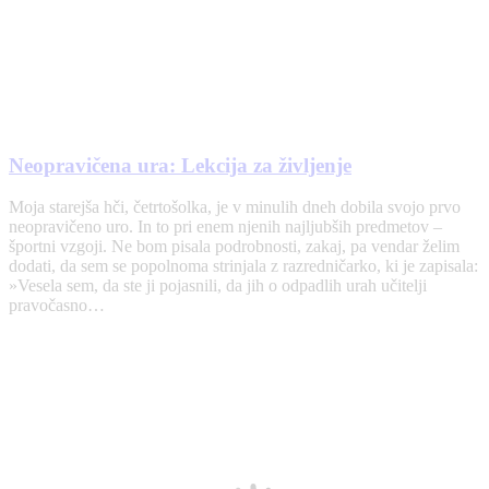
Neopravičena ura: Lekcija za življenje
Moja starejša hči, četrtošolka, je v minulih dneh dobila svojo prvo
neopravičeno uro. In to pri enem njenih najljubših predmetov –
športni vzgoji. Ne bom pisala podrobnosti, zakaj, pa vendar želim
dodati, da sem se popolnoma strinjala z razredničarko, ki je zapisala:
»Vesela sem, da ste ji pojasnili, da jih o odpadlih urah učitelji
pravočasno…