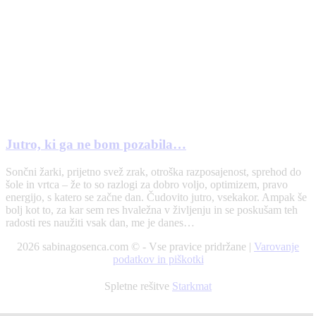
Jutro, ki ga ne bom pozabila…
Sončni žarki, prijetno svež zrak, otroška razposajenost, sprehod do
šole in vrtca – že to so razlogi za dobro voljo, optimizem, pravo
energijo, s katero se začne dan. Čudovito jutro, vsekakor. Ampak še
bolj kot to, za kar sem res hvaležna v življenju in se poskušam teh
radosti res naužiti vsak dan, me je danes…
2026 sabinagosenca.com © - Vse pravice pridržane |
Varovanje
podatkov in piškotki
Spletne rešitve
Starkmat