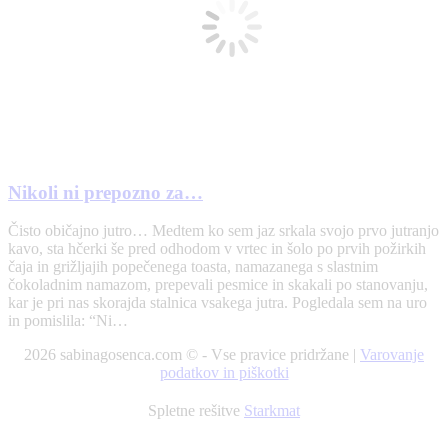
Nikoli ni prepozno za…
Čisto običajno jutro… Medtem ko sem jaz srkala svojo prvo jutranjo
kavo, sta hčerki še pred odhodom v vrtec in šolo po prvih požirkih
čaja in grižljajih popečenega toasta, namazanega s slastnim
čokoladnim namazom, prepevali pesmice in skakali po stanovanju,
kar je pri nas skorajda stalnica vsakega jutra. Pogledala sem na uro
in pomislila: “Ni…
2026 sabinagosenca.com © - Vse pravice pridržane |
Varovanje
podatkov in piškotki
Spletne rešitve
Starkmat