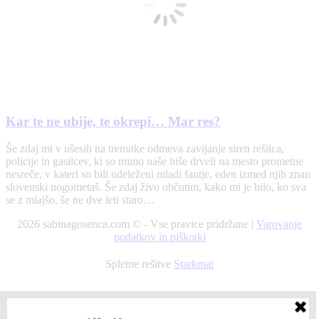
Kar te ne ubije, te okrepi… Mar res?
Še zdaj mi v ušesih na trenutke odmeva zavijanje siren rešilca,
policije in gasilcev, ki so mimo naše hiše drveli na mesto prometne
nesreče, v kateri so bili udeleženi mladi fantje, eden izmed njih znan
slovenski nogometaš. Še zdaj živo občutim, kako mi je bilo, ko sva
se z mlajšo, še ne dve leti staro…
2026 sabinagosenca.com © - Vse pravice pridržane |
Varovanje
podatkov in piškotki
Spletne rešitve
Starkmat