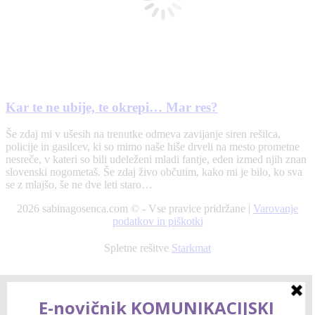
Kar te ne ubije, te okrepi… Mar res?
Še zdaj mi v ušesih na trenutke odmeva zavijanje siren rešilca,
policije in gasilcev, ki so mimo naše hiše drveli na mesto prometne
nesreče, v kateri so bili udeleženi mladi fantje, eden izmed njih znan
slovenski nogometaš. Še zdaj živo občutim, kako mi je bilo, ko sva
se z mlajšo, še ne dve leti staro…
2026 sabinagosenca.com © - Vse pravice pridržane |
Varovanje
podatkov in piškotki
Spletne rešitve
Starkmat