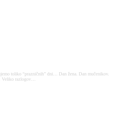
ležujemo toliko “prazničnih” dni… Dan žena. Dan mučenikov.
e… Veliko razlogov…