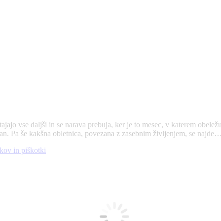
tajajo vse daljši in se narava prebuja, ker je to mesec, v katerem obe
 dan. Pa še kakšna obletnica, povezana z zasebnim življenjem, se najd
kov in piškotki