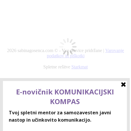
2026 sabinagosenca.com © - Vse pravice pridržane |
Varovanje
podatkov in piškotki
Spletne rešitve
Starkmat