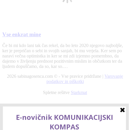
Vse enkrat mine
Če bi mi kdo lani tak čas rekel, da bo leto 2020 njegovo najboljše,
ker je prepričan o sebi in svojih sanjah, bi mu verjela. Ker sem po
naravi večna optimistka in ker se mi zdi izjemno pomembno, da
dajemo v življenju prednost pozitivnim mislim in občutkom ter da
ljudem dopuščamo, da so, kar so.…
2026 sabinagosenca.com © - Vse pravice pridržane |
Varovanje
podatkov in piškotki
Spletne rešitve
Starkmat