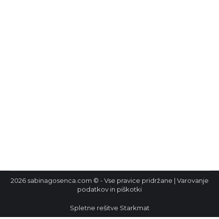
Imejmo se radi!
Odštevamo dni starega leta, z mislimi zazrti v
prihodnost. Nekateri zapisujemo svoje cilje in
načrte, dopolnjujemo seznam želja,
vizualiziramo …, drugi samo v mislih sanjarijo o
novih uspehih in lepšem življenju. Žal pa je tudi
veliko takih, ki se te dni, ko naj bi bilo vzdušje
bolj sproščeno, soočajo z vso grozo, žalostjo in
bolečino,…
2026 sabinagosenca.com © - Vse pravice pridržane |
Varovanje
podatkov in piškotki
Spletne rešitve
Starkmat