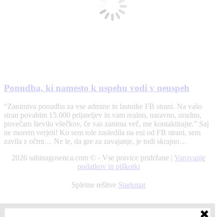
Ponudba, ki namesto k uspehu vodi v neuspeh
“Zanimiva ponudba za vse admine in lastnike FB strani. Na vašo
stran povabim 15.000 prijateljev in vam realno, naravno, uradno,
povečam število všečkov, če vas zanima več, me kontaktirajte.” Saj
ne morem verjeti! Ko sem tole zasledila na eni od FB strani, sem
zavila z očmi… Ne le, da gre za zavajanje, je tudi skrajno…
2026 sabinagosenca.com © - Vse pravice pridržane |
Varovanje
podatkov in piškotki
Spletne rešitve
Starkmat