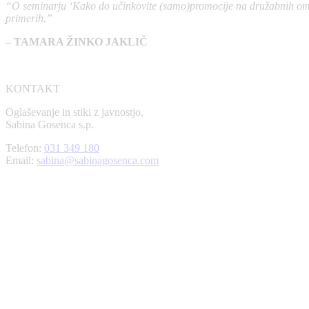
“O seminarju ‘Kako do učinkovite (samo)promocije na družabnih omrež
primerih.”
– TAMARA ŽINKO JAKLIČ
KONTAKT
Oglaševanje in stiki z javnostjo,
Sabina Gosenca s.p.
Telefon:
031 349 180
Email:
sabina@sabinagosenca.com