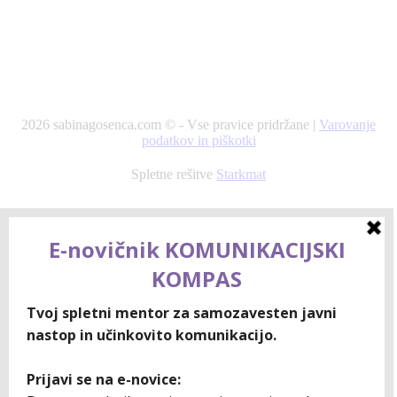
2026 sabinagosenca.com © - Vse pravice pridržane |
Varovanje
podatkov in piškotki
Spletne rešitve
Starkmat