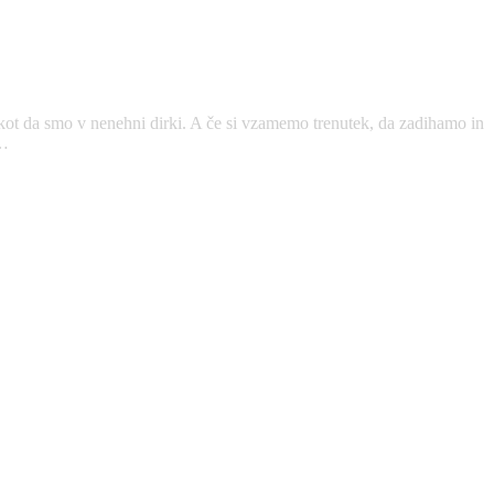
, kot da smo v nenehni dirki. A če si vzamemo trenutek, da zadihamo in
e…