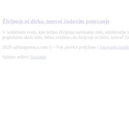
Življenje ni dirka, temveč čudovito potovanje
V sodobnem svetu, kjer tempo življenja narekujejo roki, tekmovanja in
pogledamo okoli sebe, lahko uvidimo, da življenje ni dirka, temveč ču
2026 sabinagosenca.com © - Vse pravice pridržane |
Varovanje podat
Spletne rešitve
Starkmat