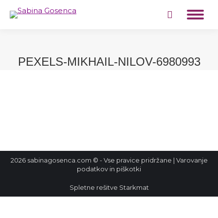
Search:
PEXELS-MIKHAIL-NILOV-6980993
2026 sabinagosenca.com © - Vse pravice pridržane |
Varovanje
podatkov in piškotki
Spletne rešitve
Starkmat