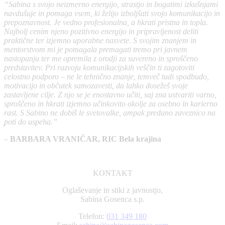
“Sabina s svojo neizmerno energijo, strastjo in bogatimi izkušnjami
navdušuje in pomaga vsem, ki želijo izboljšati svojo komunikacijo in
prepoznavnost. Je vedno profesionalna, a hkrati pristna in topla.
Najbolj cenim njeno pozitivno energijo in pripravljenost deliti
praktične ter izjemno uporabne nasvete. S svojim znanjem in
mentorstvom mi je pomagala premagati tremo pri javnem
nastopanju ter me opremila z orodji za suvereno in sproščeno
predstavitev. Pri razvoju komunikacijskih veščin ti zagotoviti
celostno podporo – ne le tehnično znanje, temveč tudi spodbudo,
motivacijo in občutek samozavesti, da lahko dosežeš svoje
zastavljene cilje. Z njo se je enostavno učiti, saj zna ustvariti varno,
sproščeno in hkrati izjemno učinkovito okolje za osebno in karierno
rast. S Sabino ne dobiš le svetovalke, ampak predano zaveznico na
poti do uspeha.”
–
BARBARA VRANIČAR, RIC Bela krajina
KONTAKT
Oglaševanje in stiki z javnostjo,
Sabina Gosenca s.p.
Telefon:
031 349 180