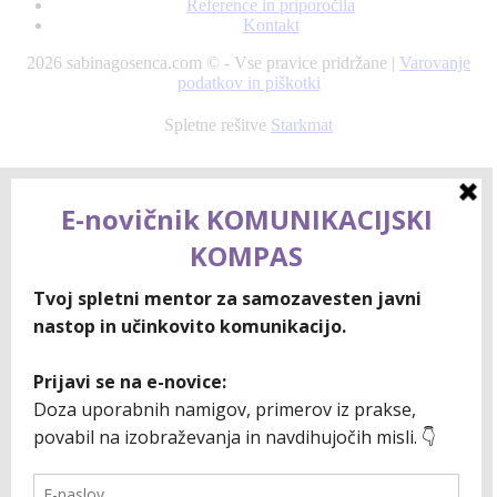
Reference in priporočila
Kontakt
2026 sabinagosenca.com © - Vse pravice pridržane |
Varovanje
podatkov in piškotki
Spletne rešitve
Starkmat