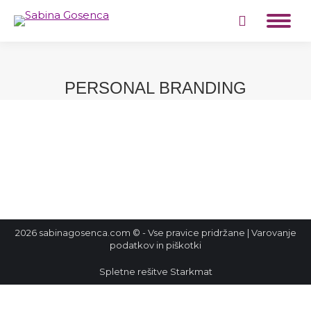
Search:
PERSONAL BRANDING
2026 sabinagosenca.com © - Vse pravice pridržane |
Varovanje
podatkov in piškotki
Spletne rešitve
Starkmat