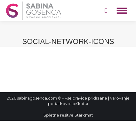
Search:
SOCIAL-NETWORK-ICONS
2026 sabinagosenca.com © - Vse pravice pridržane |
Varovanje
podatkov in piškotki
Spletne rešitve
Starkmat