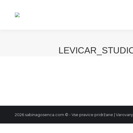
LEVICAR_STUDIO
2026 sabinagosenca.com © - Vse pravice pridržane |
Varovanj