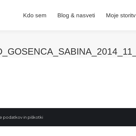
Kdo sem
Blog & nasveti
Moje storit
_GOSENCA_SABINA_2014_11_
e podatkov in piškotki