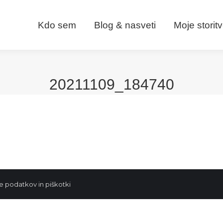
Kdo sem
Blog & nasveti
Moje storit
20211109_184740
e podatkov in piškotki