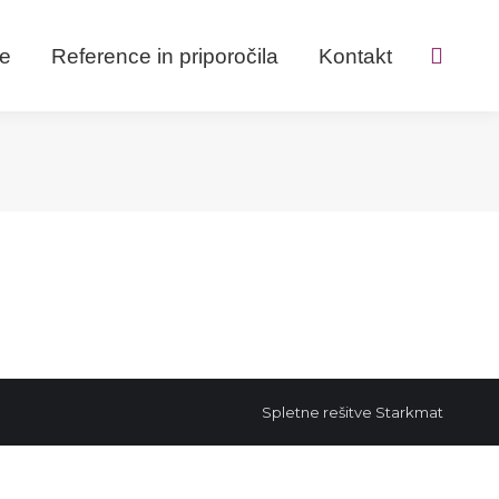
ve
Reference in priporočila
Kontakt
Search:
Spletne rešitve
Starkmat