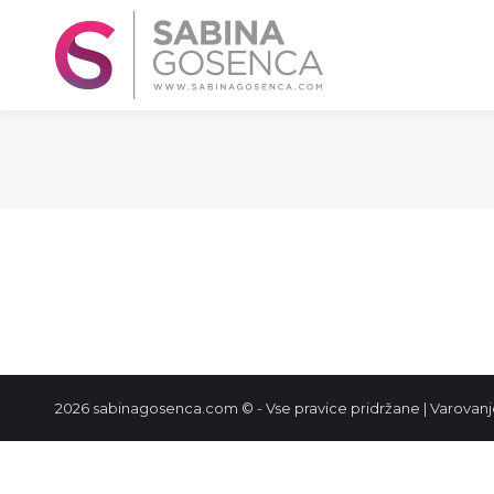
2026 sabinagosenca.com © - Vse pravice pridržane |
Varovanj